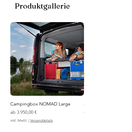
Produktgallerie
Campingbox NOMAD Large
Anrichte 40 Large mit 
Ablage
Sale-Preis
ab
3.950,00 €
Preis
335,90 €
inkl. MwSt.
|
Versanddetails
inkl. MwSt.