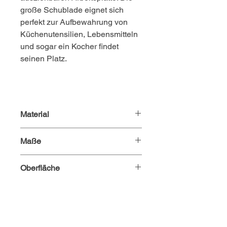
große Schublade eignet sich
perfekt zur Aufbewahrung von
Küchenutensilien, Lebensmitteln
und sogar ein Kocher findet
seinen Platz.
Material
Multiplex Birke beidseitig beschichtet
Maße
40x40x45 cm
Oberfläche
HPL (high pressure laminate) zum
Schutz der Oberfläche. Erhältlich in
verschiedenen Farben.