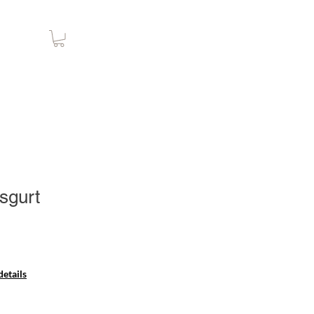
sgurt
s
etails