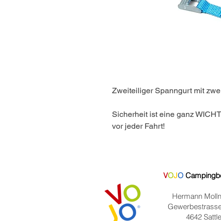
Zweiteiliger Spanngurt mit zw
Sicherheit ist eine ganz WICH
vor jeder Fahrt!
V
O
J
O
Campingb
Hermann Molln
Gewerbestrasse
4642 Sattl