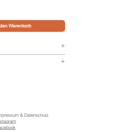
 den Warenkorb
mpressum & Datenschutz
nstagram
acebook