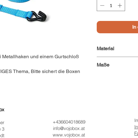
In
Material
ei Metallhaken und einem Gurtschloß
Maße
TIGES Thema, Bitte sichert die Boxen
ox
I
+436604018689
er
I
info@vojobox.at
 3
F
www.vojobox.at
edt