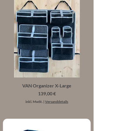
VAN Organizer X-Large
Preis
139,00 €
inkl. MwSt.
|
Versanddetails